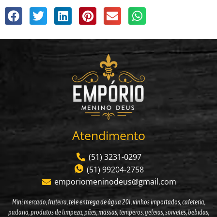
Atendimento
(51) 3231-0297
(51) 99204-2758
emporiomeninodeus@gmail.com
Mini mercado, fruteira,
tele entrega de água 20l
,
vinhos importados
, cafeteria,
padaria, produtos de limpeza, pães,
massas
, temperos, geleias,
sorvetes
, bebidas,