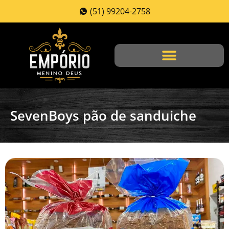
(51) 99204-2758
SevenBoys pão de sanduiche