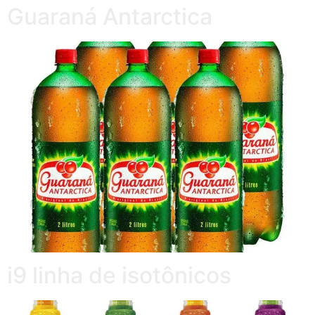
Guaraná Antarctica
i9 linha de isotônicos