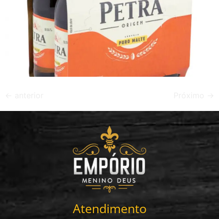
←
anterior
Próximo
→
Atendimento