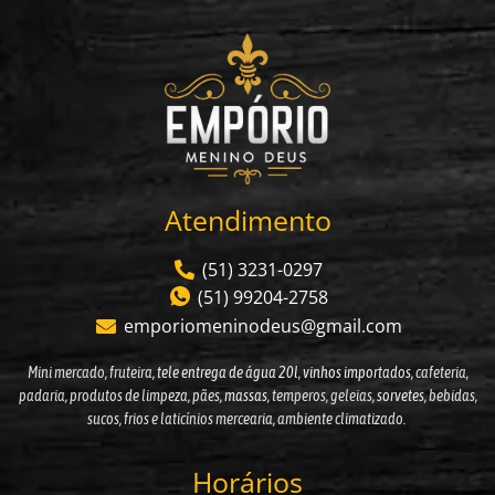
Atendimento
(51) 3231-0297
(51) 99204-2758
emporiomeninodeus@gmail.com
Mini mercado, fruteira,
tele entrega de água 20l
,
vinhos importados
, cafeteria,
padaria, produtos de limpeza, pães,
massas
, temperos, geleias,
sorvetes
, bebidas,
sucos, frios e laticínios mercearia, ambiente climatizado.
Horários